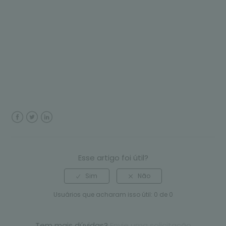
Facebook
Twitter
LinkedIn
Esse artigo foi útil?
Usuários que acharam isso útil: 0 de 0
Tem mais dúvidas?
Envie uma solicitação