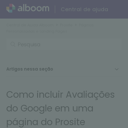
Central de ajuda
Central de Ajuda Alboom
Prosite
Páginas
Personalizadas e Landing Pages
Artigos nessa seção
Como incluir Avaliações do Google em uma página
do Prosite
Como incluir Avaliações
do Google em uma
página do Prosite