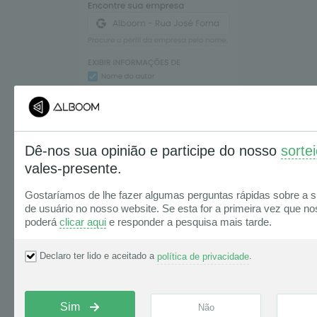
Edite o estilo, alterando fontes e cores para deixar as
avaliações mais customizadas com o seu tema;