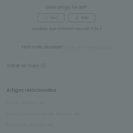
Esse artigo foi útil?
Usuários que acharam isso útil: 3 de 3
Tem mais dúvidas?
Envie uma solicitação
Voltar ao topo
Artigos relacionados
Dicas: Alboom AR
Configurações gerais Alboom AR
Planos do Alboom AR