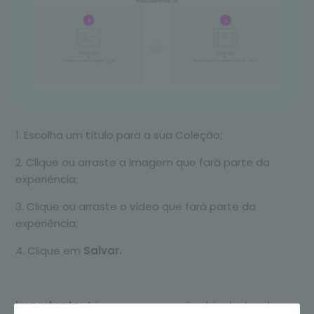
1. Escolha um título para a sua Coleção;
2. Clique ou arraste a Imagem que fará parte da
experiência;
3. Clique ou arraste o vídeo que fará parte da
experiência;
4. Clique em
Salvar.
Importante:
A imagem que você subiu dentro do