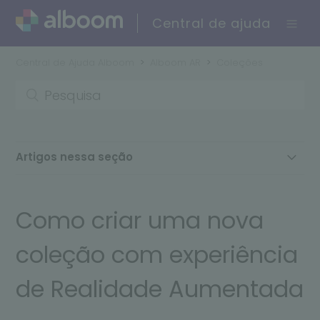
Central de ajuda
Central de Ajuda Alboom
Alboom AR
Coleções
Artigos nessa seção
Como criar uma nova coleção com experiência de
Realidade Aumentada
Como criar uma nova
Dicas: Alboom AR
coleção com experiência
de Realidade Aumentada