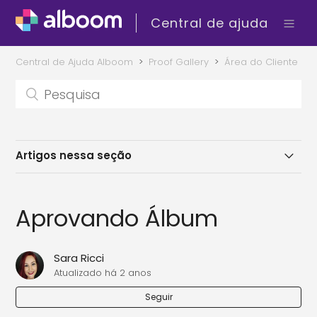
Central de ajuda
Central de Ajuda Alboom
Proof Gallery
Área do Cliente
Artigos nessa seção
Escolhendo as Fotos da Galeria
Aprovando Álbum
Aprovando Álbum
Sara Ricci
Comprando e Realizando o Download da Galeria
Atualizado
há 2 anos
de Fotos
Seguir