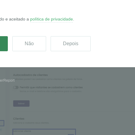
a galeria de fotos”,
preencha as informações necessária
ão e configuração da galeria
t criado anteriormente e adicionado nessa nova galeria de
apenas adicionar o seu cliente e fazer o upload das fotos
es”
, cadastre um novo cliente e vincule ele à galeria para faci
amento
erReport