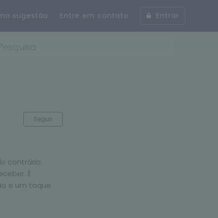
uma sugestão
Entre em contato
Entrar
Seguir
o contrário:
eceber. É
ção e um toque