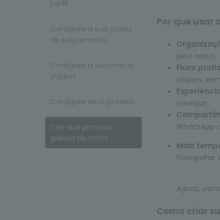
perfil
Por que usar 
Configure a sua conta
de pagamento
Organizaçã
jeito certo;
Configure a sua marca
Fluxo profi
d’água
cliques, se
Experiênci
Configure seus presets
navegar;
Compartil
WhatsApp ou
Crie sua primeira
galeria de fotos
Mais temp
fotografar, 
Agora, vam
Como criar su