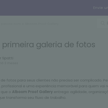
Envie 
s passos com o Alboom Proof Gallery
 primeira galeria de fotos
r Spatti
há 3 meses
 de fotos para seus clientes não precisa ser complicado. Pel
, profissional e uma experiência memorável para quem vai r
 que o
Alboom Proof Gallery
entrega: agilidade, organiza
que transforma seu fluxo de trabalho.