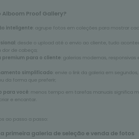
o Alboom Proof Gallery?
o inteligente
: agrupe fotos em coleções para mostrar c
ssional
: desde o upload até o envio ao cliente, tudo acon
m dor de cabeça;
a premium para o cliente
: galerias modernas, responsivas 
hamento simplificado
: envie o link da galeria em segundos,
 da forma que preferir;
o para você
: menos tempo em tarefas manuais significa 
criar e encantar.
os ao passo a passo:
a primeira galeria de seleção e venda de fotos