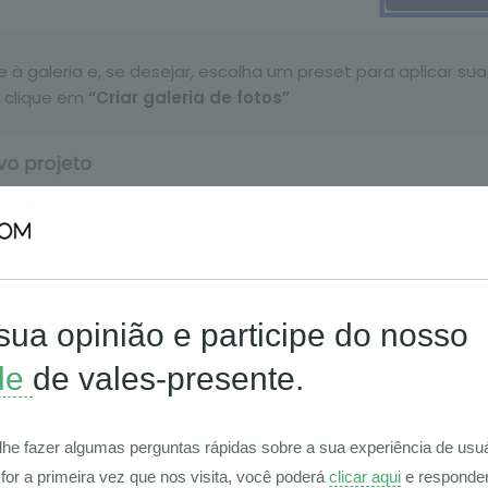
à galeria e, se desejar, escolha um preset para aplicar sua
, clique em
“Criar galeria de fotos”