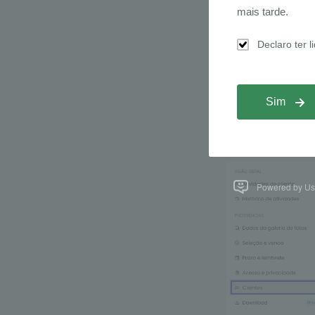
Em
“Dados d
identificaç
Com o Prese
necessário 
Em
“Client
compartilh
Powered by Us