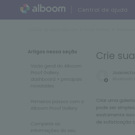
Central de ajuda
Central de Ajuda Alboom
Proof Gallery
Primeiro
Artigos nessa seção
Crie sua
Visão geral do Alboom
Proof Gallery:
Joaovicto
dashboard + principais
Atualizado
novidades
Criar uma galeria
Primeiros passos com o
pode ser simples
Alboom Proof Gallery
exatamente isso
de sofisticação 
Complete as
informações do seu