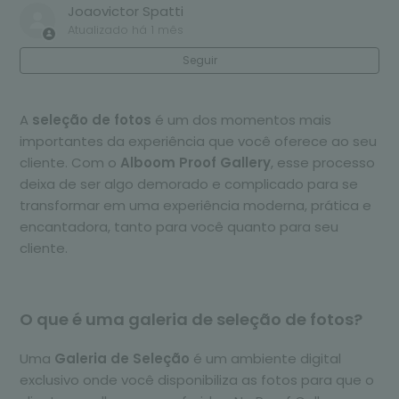
Joaovictor Spatti
Atualizado
há 1 mês
Galeria de venda de fotos com desconto
progressivo no Alboom Proof Gallery
Seguir
Galeria de venda de fotos com entrega
A
seleção de fotos
é um dos momentos mais
automática após pagamento
importantes da experiência que você oferece ao seu
cliente. Com o
Alboom Proof Gallery
, esse processo
Galeria de entrega de fotos e vídeos em alta
deixa de ser algo demorado e complicado para se
resolução + slideshow
transformar em uma experiência moderna, prática e
encantadora, tanto para você quanto para seu
Como personalizar o visual da sua galeria com
cliente.
designs
Como proteger suas galerias com senha e
O que é uma galeria de seleção de fotos?
proteção anti-cópia
Uma
Galeria de Seleção
é um ambiente digital
Como proteger e personalizar o acesso às fotos
exclusivo onde você disponibiliza as fotos para que o
com reconhecimento facial