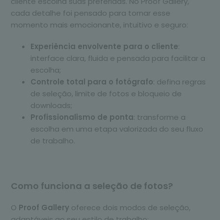
cliente escolha suas preferidas. No Proof Gallery,
cada detalhe foi pensado para tornar esse
Como seu cliente recebe a as fotos após o
momento mais emocionante, intuitivo e seguro:
pagamento ser concluído
Experiência envolvente para o cliente
:
interface clara, fluida e pensada para facilitar a
escolha;
Controle total para o fotógrafo
: defina regras
de seleção, limite de fotos e bloqueio de
downloads;
Profissionalismo de ponta
: transforme a
escolha em uma etapa valorizada do seu fluxo
de trabalho.
Como funciona a seleção de fotos?
O
Proof Gallery
oferece dois modos de seleção,
adaptáveis ao seu estilo de trabalho: