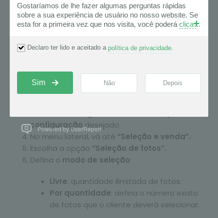
“Seleção e Venda”.
Dê um
nome à galeria
e selecione o
preset
de
configuração
desejado.
Powered by UserReport
No menu lateral, vá até
“Seleção e venda”.
Escolha a opção
“Seleção de fotos”.
Defina o
modo de seleção
:
Livre
: quantidade ilimitada de fotos.
Por quantidade
: defina o número exato
de fotos que o cliente deverá selecionar.