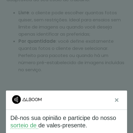
Livre
: o cliente pode escolher quantas fotos
quiser, sem restrições. Ideal para ensaios sem
limite de imagens ou quando você deseja
apenas identificar as preferidas;
Por quantidade
: você define exatamente
quantas fotos o cliente deve selecionar.
Perfeito para pacotes ou quando há um
número pré-estabelecido de imagens incluídas
no serviço.
Como criar uma galeria de seleção de
fotos
Acesse seu painel
do Alboom Proof Gallery.
Clique em
“Novo projeto”
e escolha a opção