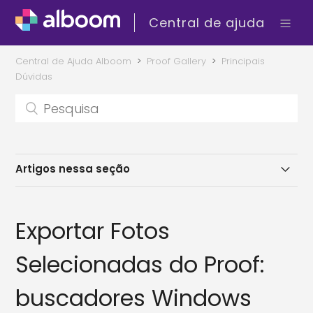
Central de ajuda
Central de Ajuda Alboom
Proof Gallery
Principais
Dúvidas
Artigos nessa seção
Exportar Fotos Selecionadas do Proof: buscadores
Windows Explore 10 e 11; Lightroom; Finder
Exportar Fotos
Como exportar do Proof para o Lightroom Classic
Selecionadas do Proof:
buscadores Windows