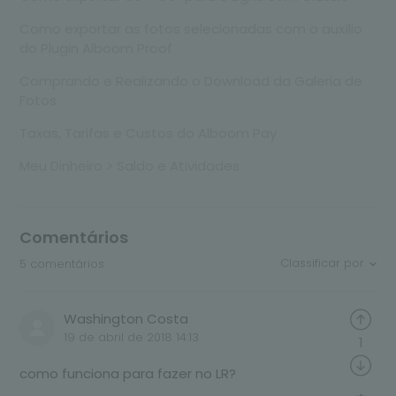
Como exportar as fotos selecionadas com o auxílio
do Plugin Alboom Proof
Comprando e Realizando o Download da Galeria de
Fotos
Taxas, Tarifas e Custos do Alboom Pay
Meu Dinheiro > Saldo e Atividades
Comentários
Classificar por
5 comentários
Washington Costa
19 de abril de 2018 14:13
1
como funciona para fazer no LR?