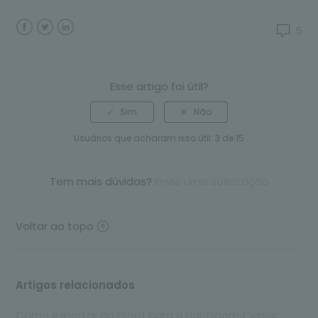
5
Facebook
Twitter
LinkedIn
Esse artigo foi útil?
Usuários que acharam isso útil: 3 de 15
Tem mais dúvidas?
Envie uma solicitação
Voltar ao topo
Artigos relacionados
Como exportar do Proof para o Lightroom Classic