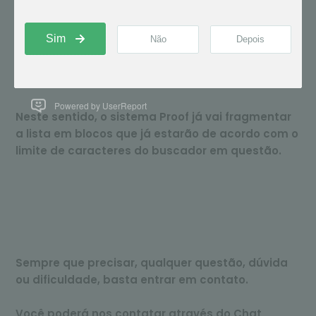
Esta separação em blocos ocorre devido ao fato
destes buscadores terem um limite de
caracteres em seu campo de buscas. Ou seja,
não suportam mais que determinado número de
caracteres.
Powered by UserReport
Neste sentido, o sistema Proof já vai fragmentar
a lista em blocos que já estarão de acordo com o
limite de caracteres do buscador em questão.
Sempre que precisar, qualquer questão, dúvida
ou dificuldade, basta entrar em contato.
Você poderá nos contatar através do Chat