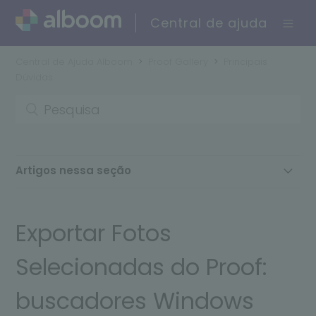
Central de ajuda
Central de Ajuda Alboom
Proof Gallery
Principais
Dúvidas
Artigos nessa seção
Exportar Fotos Selecionadas do Proof: buscadores
Windows Explore 10 e 11; Lightroom; Finder
Exportar Fotos
Como exportar do Proof para o Lightroom Classic
Selecionadas do Proof:
buscadores Windows