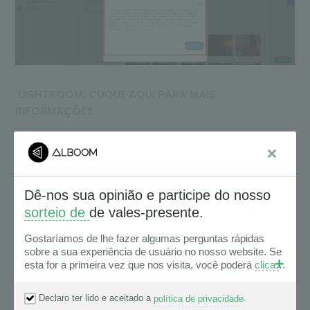
LIGHTROOM: CLIQUE AQUI PARA MAIS
INFORMAÇÕES
OBS: Perceba que uma lista com os nomes dos
arquivos/imagens selecionados pelo cliente será
gerada.
OBS1: Note também que, para os buscadores
Windows 10, 11 e FINDER, a lista gerada já estará
separada/fragmentada em blocos/lotes.