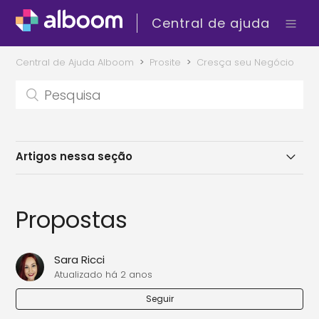
Central de ajuda
Central de Ajuda Alboom
Prosite
Cresça seu Negócio
Artigos nessa seção
SEO > Redirecionamento de URL
Propostas
Configurando o Google Analytics para o Prosite
Sara Ricci
Depoimentos
Atualizado
há 2 anos
Seguir
SEO > Busca