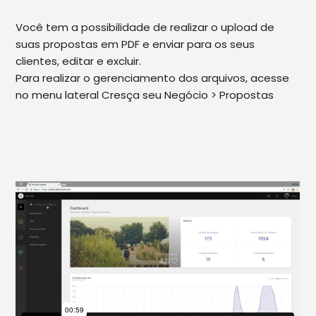
Google Verificação de Domínio e Sitemap
Você tem a possibilidade de realizar o upload de
suas propostas em PDF e enviar para os seus
Parcerias e Selos
clientes, editar e excluir.
Para realizar o gerenciamento dos arquivos, acesse
Propostas
no menu lateral Cresça seu Negócio > Propostas