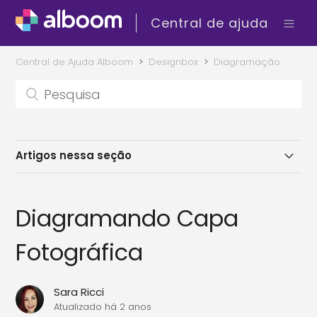
Central de ajuda
Central de Ajuda Alboom
Designbox
Diagramação
Artigos nessa seção
O que fazer quando o Designbox precisa ser
recarregado?
Diagramando Capa
FAQ: Problemas com o Upload de Imagens
Fotográfica
Diagramando Álbuns
Sara Ricci
Atualizado
há 2 anos
Funções da Diagramação