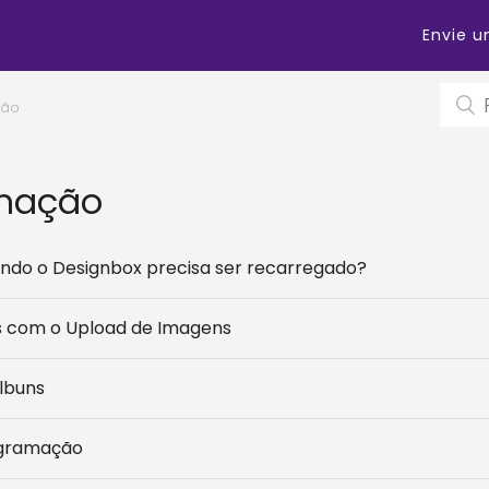
Envie 
ção
mação
ando o Designbox precisa ser recarregado?
 com o Upload de Imagens
lbuns
agramação