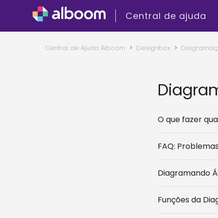
Central de ajuda
Central de Ajuda Alboom
Designbox
Diagrama
Diagra
O que fazer qu
FAQ: Problemas
Diagramando Á
Funções da Di